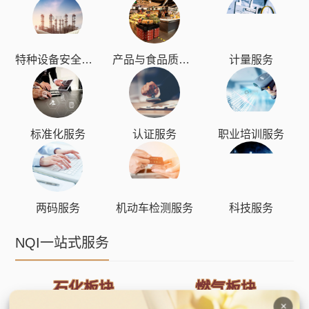
特种设备安全服务
产品与食品质量服务
计量服务
标准化服务
认证服务
职业培训服务
两码服务
机动车检测服务
科技服务
NQI一站式服务
石化板块
燃气板块
×