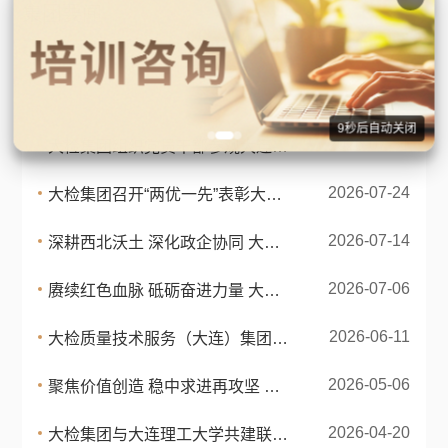
集团要闻
企业动态
查看更多
深耕西北沃土 深化政企协同 大检集团赋能新疆区域高质量发展 | 2026-07-14
9秒后自动关闭
2026-07-31
大检集团组织党员干部参观大连市全面从严治党警示教育基地
2026-07-24
大检集团召开“两优一先”表彰大会、树立和践行正确政绩观学习教育警示教育会暨 2026 年半年工作会议
2026-07-14
深耕西北沃土 深化政企协同 大检集团赋能新疆区域高质量发展
2026-07-06
赓续红色血脉 砥砺奋进力量 大检集团各级党组织开展庆祝中国共产党成立105周年系列活动
2026-06-11
大检质量技术服务（大连）集团股份有限公司 召开2026年度科技工作会议
2026-05-06
聚焦价值创造 稳中求进再攻坚 大检集团召开党委（扩大）会议暨2026年一季度经济运行分析会
2026-04-20
大检集团与大连理工大学共建联合研究中心 构建成果转化快车道 树立协同创新新标杆