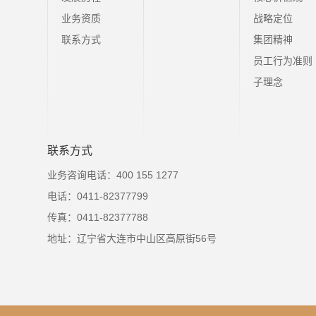
业务资质
战略定位
联系方式
集团精神
员工行为准则
子理念
联系方式
业务咨询电话：400 155 1277
电话：0411-82377799
传真：0411-82377788
地址：辽宁省大连市中山区高原街56号