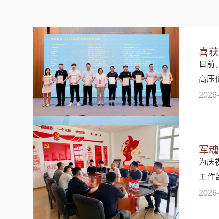
喜获
日前
高压
次大
2026
集中
军魂
为庆
工作
动。
2026
赴一