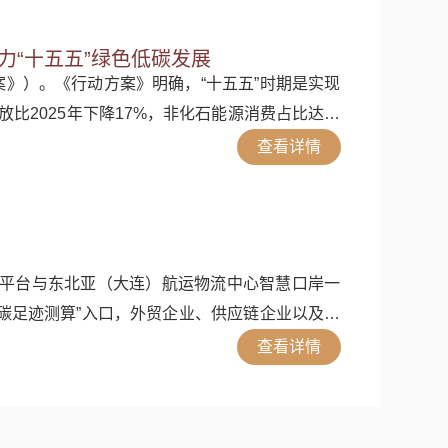
力“十五五”绿色低碳发展
案》）。《行动方案》明确，“十五五”时期是实现
比2025年下降17%，非化石能源消费占比达到
产经营《行动方案》围绕能源结构调整、产业绿色
查看详情
企业而言，绿色低
平台与东北亚（大连）航运物流中心智慧口岸一
“碳足迹测算”入口，外贸企业、供应链企业以及航
平台，开展产品碳足迹、组织碳核算等服务，或
查看详情
客户索要产品碳数据、供应链