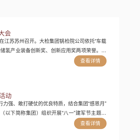
大会
坛在江苏苏州召开。大检集团锅检院公司依托“车载
获储氢产业装备创新奖、创新应用奖两项荣誉。本
研发、装备制造、试验评价及多元化应用场景，
查看详情
检测领域骨干技术机构，锅检
题活动
行力强、敢打硬仗的优良特质，结合集团“感恩月”
（以下简称集团）组织开展“八一”建军节主题活
退役军人积极响应，自愿参加退役军人突击队，奔
查看详情
作业条件艰苦，日间最