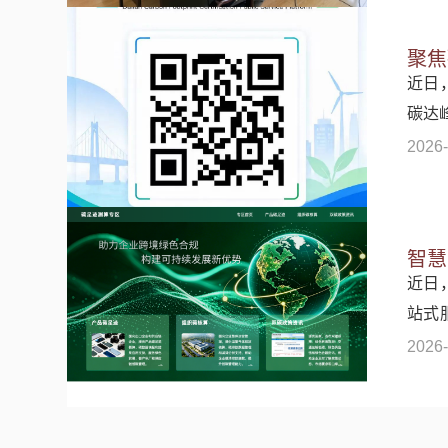
聚焦
近日
碳达
25
2026
转型
智慧
近日
站式
运、
2026
查询