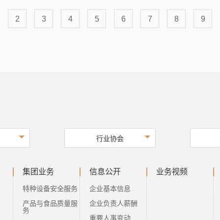
2
3
4
5
6
7
8
9
行业协会
集团业务
信息公开
业务视频
特种设备安全服务
企业基本信息
产品与食品质量服
企业负责人薪酬
务
重要人事变动