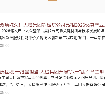
双项殊荣！大检集团锅检院公司亮相2026储氢产业
，2026储氢产业大会暨第六届储氢气瓶关键材料与技术发展论
储氢系统服役性能评价关键技术创新与工程应用”项目，一举斩
会聚焦气态、固态、液态储氢前沿技术领域，全面覆盖储氢材料
-08-06
研讨储氢产业最新技术成果与行业发展趋势。作为氢能装备检验
铸检魂 一线显担当 大检集团开展“八一”建军节主
祝中国人民解放军建军99周年，充分发挥退役军人纪律严明、执
部署，7月31日，大检质量技术服务（大连）集团股份有限公司
作为集团“感恩月”启幕活动，集团发出支援一线倡议后，各单位
-08-06
线助力质检院公司采样攻坚。本次采样任务位于野外山林区域，